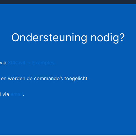
Ondersteuning nodig?
 via
Xl4Civil ⇾ Examples
n en worden de commando’s toegelicht.
d via
email
.