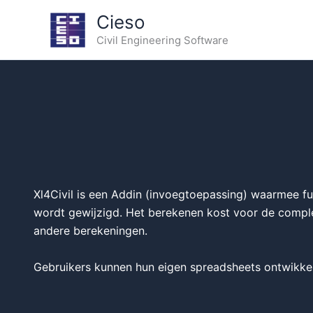
Ga
Cieso
naar
Civil Engineering Software
de
inhoud
Xl4Civil is een Addin (invoegtoepassing) waarmee f
wordt gewijzigd. Het berekenen kost voor de comple
andere berekeningen.
Gebruikers kunnen hun eigen spreadsheets ontwikkel