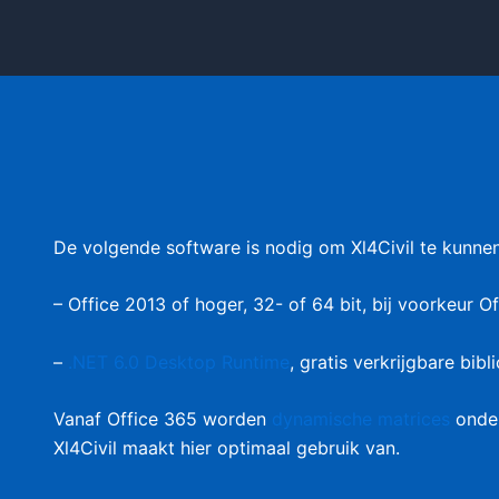
De volgende software is nodig om Xl4Civil te kunne
– Office 2013 of hoger, 32- of 64 bit, bij voorkeur O
–
.NET 6.0 Desktop Runtime
, gratis verkrijgbare bib
Vanaf Office 365 worden
dynamische matrices
onder
Xl4Civil maakt hier optimaal gebruik van.